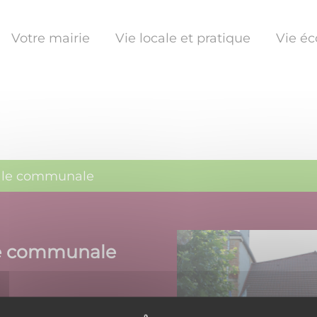
Votre mairie
Vie locale et pratique
Vie é
ale communale
le communale